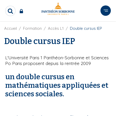
A
l
R
l
e
e
c
r
F
Accueil
Formation
Accès L1
Double cursus IEP
h
i
e
a
l
Double cursus IEP
r
u
d
c
c
'
h
o
A
e
L'Université Paris 1 Panthéon-Sorbonne et Sciences
r
n
r
i
Po Paris proposent depuis la rentrée 2009
t
a
e
n
un double cursus en
e
n
mathématiques appliquées et
u
p
sciences sociales.
r
i
n
c