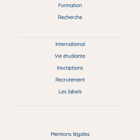
n
o
y
e
I
r
Formation
k
n
a
u
Recherche
m
P
i
e
International
d
Vie étudiante
d
Inscriptions
e
Recrutement
p
Les labels
a
g
e
F
Mentions légales
R